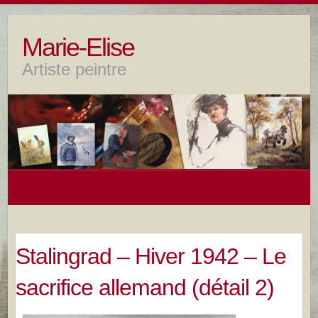
Skip
to
Marie-Elise
content
Artiste peintre
Stalingrad – Hiver 1942 – Le
sacrifice allemand (détail 2)